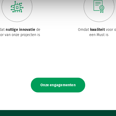
dat
nuttige innovatie
de
Omdat
kwaliteit
voor 
or van onze projecten is
een Must is
Onze engagementen