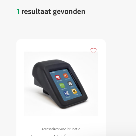
1
resultaat gevonden
accessoires voo
Gynaecologie
Urologie
Toevoegen aan mijn f
Accessoires voor intubatie