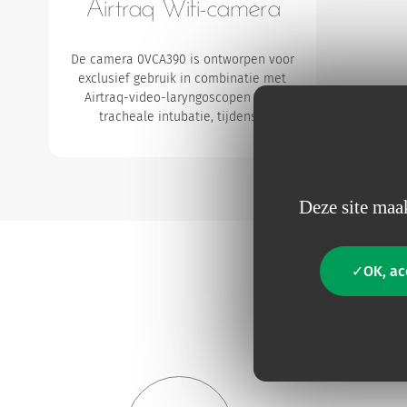
Airtraq Wifi-camera
De camera 0VCA390 is ontworpen voor
exclusief gebruik in combinatie met
Airtraq-video-laryngoscopen voor
tracheale intubatie, tijdens…
Deze site maak
OK, ac