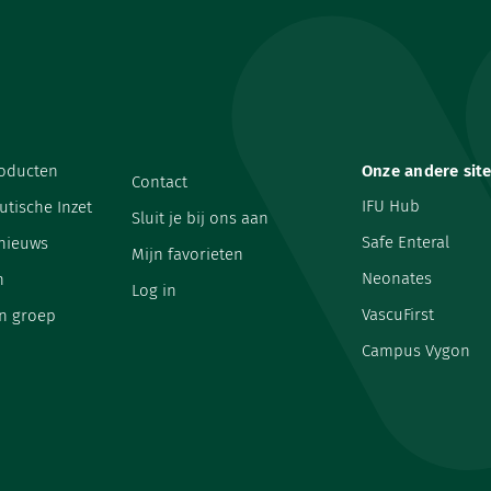
oducten
Onze andere sit
Contact
IFU Hub
utische Inzet
Sluit je bij ons aan
Safe Enteral
 nieuws
Mijn favorieten
Neonates
n
Log in
VascuFirst
n groep
Campus Vygon