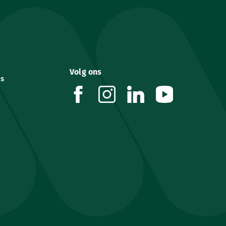
Volg ons
es
facebook
instagram
linkedin
youtube