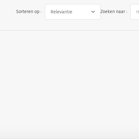
r intubatie
Sorteren op :
Zoeken naar :
avorieten