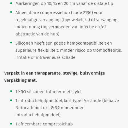
Markeringen op 10, 15 en 20 cm vanaf de distale tip
Afneembare compressiehub (code 2196) voor
regelmatige vervanging (bijv. wekelijks) of vervanging
indien nodig (bij vermoeden van infectie en/of
obstructie van de hub)
Siliconen heeft een goede hemocompatibiliteit en
superieure flexibiliteit: minder risico op tromboflebitis,
irritatie of intraveneuze schade
Verpakt in een transparante, stevige, buisvormige
verpakking met:
1 XRO siliconen katheter met stylet
1 introductiehulpmiddel, kort type I.V.-canule (behalve
Nutricath met ext. Ø 3,2 mm: zonder
introductiehulpmiddel)
1 afneembare compressiehub