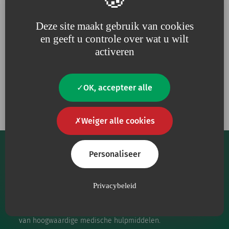
een Must is
voor de
bescherming
van
het
milieu
voortdurend
vergroten.
Deze site maakt gebruik van cookies
en geeft u controle over wat u wilt
activeren
Onze engagementen
OK, accepteer alle
Weiger alle cookies
Personaliseer
Privacybeleid
Onze kernmissie is om zorgverleners te voorzien
van hoogwaardige medische hulpmiddelen.