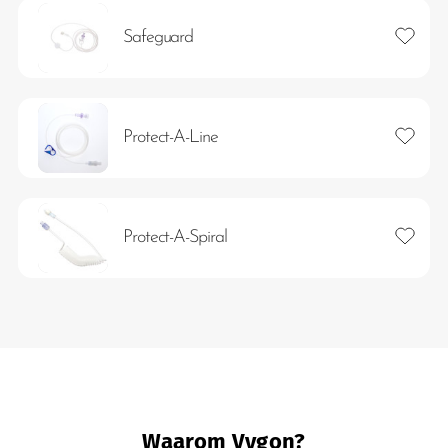
Toevoeg
Safeguard
Toevoeg
Protect-A-Line
eten
Toevoeg
Protect-A-Spiral
Waarom Vygon?