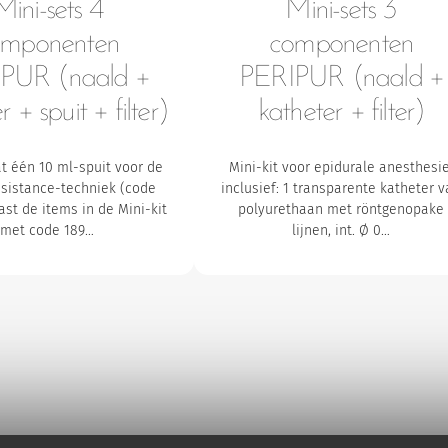
Mini-sets 4
Mini-sets 3
omponenten
componenten
PUR (naald +
PERIPUR (naald +
r + spuit + filter)
katheter + filter)
at één 10 ml-spuit voor de
Mini-kit voor epidurale anesthesie
esistance-techniek (code
inclusief:
1 transparente katheter v
aast de items in de Mini-kit
polyurethaan met röntgenopake
met code 189…
lijnen, int. Ø 0…
avorieten