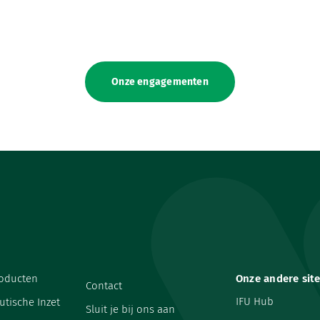
Onze engagementen
oducten
Onze andere sit
Contact
IFU Hub
utische Inzet
Sluit je bij ons aan