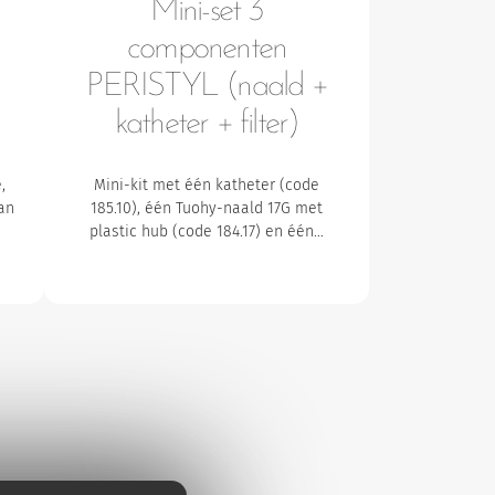
Mini-set 3
componenten
PERISTYL (naald +
katheter + filter)
,
Mini-kit met één katheter (code
an
185.10), één Tuohy-naald 17G met
plastic hub (code 184.17) en één…