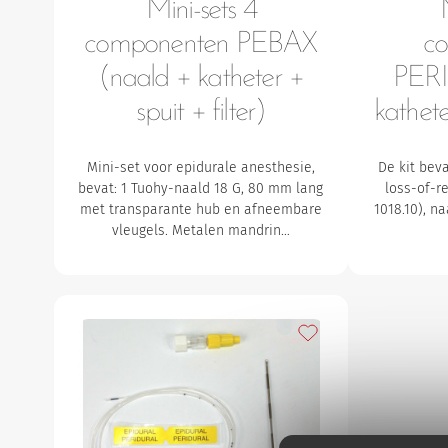
Mini-sets 4
componenten PEBAX
c
(naald + katheter +
PERI
spuit + filter)
kathete
Mini-set voor epidurale anesthesie,
De kit bev
bevat:
1 Tuohy-naald 18 G, 80 mm lang
loss-of-r
met transparante hub en afneembare
1018.10), n
vleugels. Metalen mandrin…
Toevoegen aan mijn f