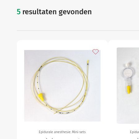
5
resultaten gevonden
epidurale ane
Gynaecologie
Urologie
Toevoegen aan mijn f
Epidurale anesthesie: Mini-sets
Epidu