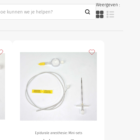
Weergeven :
oevoegen aan mijn favorieten
Toevoegen aan mijn fav
Epidurale anesthesie: Mini-sets