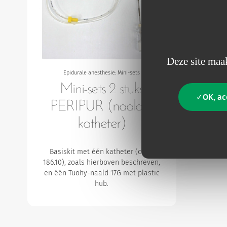
Deze site maak
Epidurale anesthesie: Mini-sets
Mini-sets 2 stuks
OK, ac
PERIPUR (naald +
katheter)
Basiskit met één katheter (code
186.10), zoals hierboven beschreven,
en één Tuohy-naald 17G met plastic
hub.