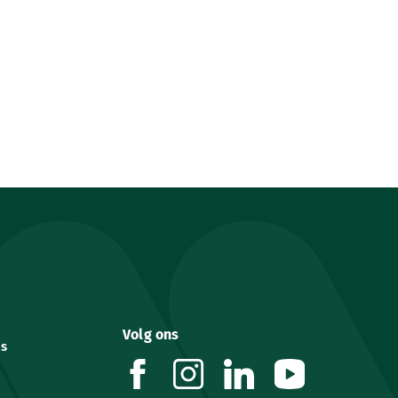
Volg ons
es
facebook
instagram
linkedin
youtube