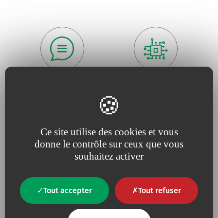
Parce que nous cultivons la
Parce que
l'innovation utile
proximité
, la
réactivité
et
est le moteur de nos projets
l'écoute
de nos clients
Ce site utilise des cookies et vous
donne le contrôle sur ceux que vous
souhaitez activer
Parce que pour nous la
Parce que nous amplifions
qualité
est une nécessité
sans cesse nos efforts pour
Tout accepter
Tout refuser
absolue
la défense de
l’environnement