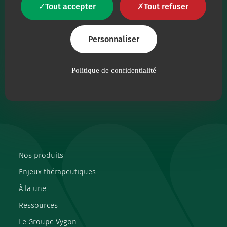
Tout accepter
Tout refuser
Notre raison d'être est de proposer aux
professionnels de santé, des dispositifs médicaux
de qualité irréprochable.
Personnaliser
Suivez-nous sur les réseaux
Politique de confidentialité
facebook
instagram
linkedin
youtube
Nos produits
Enjeux thérapeutiques
À la une
Ressources
Le Groupe Vygon