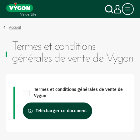
Panneau de gestion des cookies
Aller
Recher
Mon
au
contenu
principal
Accueil
Termes et conditions
générales de vente de Vygon
Termes et conditions générales de vente de
Vygon
Télécharger ce document