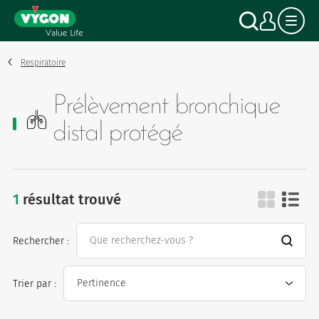
Panneau de gestion des cookies
Aller
Recher
Mon
au
contenu
principal
Respiratoire
Prélèvement bronchique
distal protégé
1
résultat trouvé
prélèvement bronchique dista
Rechercher :
Trier par :