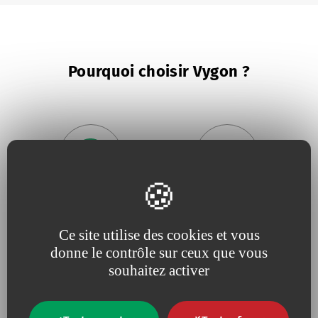
Pourquoi choisir Vygon ?
Parce que nous cultivons la
Parce que
l'innovation utile
proximité
, la
réactivité
et
est le moteur de nos projets
Ce site utilise des cookies et vous
l'écoute
de nos clients
donne le contrôle sur ceux que vous
souhaitez activer