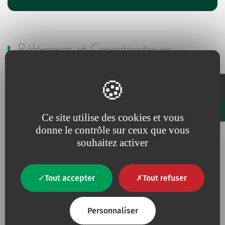
Références et Caractéristiques
Conditionnement
Code
Unités/Boîte
Unités/Carton
Favourites
Ce site utilise des cookies et vous
donne le contrôle sur ceux que vous
Ajouter à mes favoris
852.01
30
1440
souhaitez activer
Tout accepter
Tout refuser
Informations additionnelles
Personnaliser