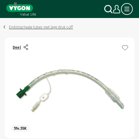
Cookies beheer paneel
Overslaan
Zoek o
Mijn
en
naar
de
inhoud
Endotracheale tubes met lage druk cuff
gaan
Deel
514.55K