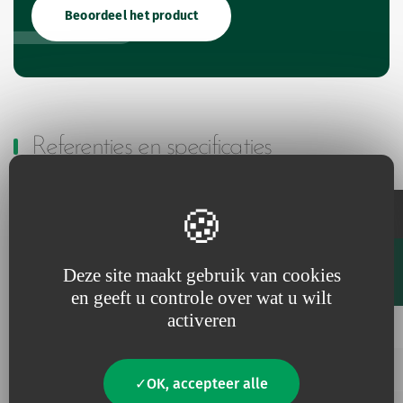
Beoordeel het product
Referenties en specificaties
Sonde
Int.
Ext.
Diameter
Lengte
Code
Ø
Ø
Deze site maakt gebruik van cookies
Favourites
Fr
mm
mm
mm
en geeft u controle over wat u wilt
Toevoegen aan mijn favorieten
activeren
514.55K
5.5
8.0
24
300
Toevoegen aan mijn favorieten
514.80
8.0
11.0
33
325
OK, accepteer alle