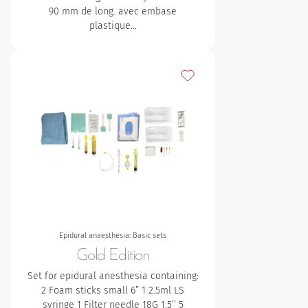
90 mm de long. avec embase
plastique…
Ajouter à mes favoris
Epidural anaesthesia: Basic sets
Gold Edition
Set for epidural anesthesia containing:
2 Foam sticks small 6”
1 2.5ml LS
syringe
1 Filter needle 18G 1.5’’
5