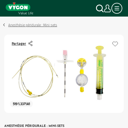
Panneau de gestion des cookies
Aller
Recher
Mon
au
contenu
principal
Anesthésie péridurale : Mini-sets
Partager
5191.3371A1
ANESTHÉSIE PÉRIDURALE : MINI-SETS