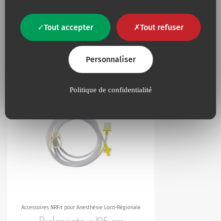
Seringues
Seringue Neurafit en plastique pour
Tout accepter
Tout refuser
anesthésie neuraxiale et loco-
régionale. Seringue en polypropylène
avec connexion…
Personnaliser
Politique de confidentialité
Ajouter à mes favoris
Accessoires NRFit pour Anesthésie Loco-Régionale