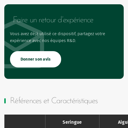
Faire un retour d’expérience
Vous avez déjà utilisé ce dispositif, partagez votre
expérience avec nos équipes R&D.
Donner son avis
Références et Caractéristiques
Seringue
Aigu