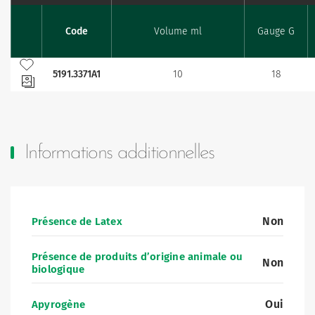
Code
Volume ml
Gauge G
Favourites
Ajouter à mes favoris
5191.3371A1
10
18
Informations additionnelles
Non
Présence de Latex
Présence de produits d’origine animale ou
Non
biologique
Oui
Apyrogène