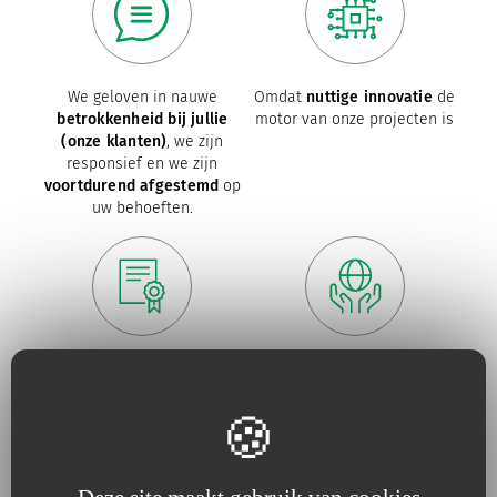
We geloven in nauwe
Omdat
nuttige innovatie
de
betrokkenheid bij jullie
motor van onze projecten is
(onze klanten)
, we zijn
responsief en we zijn
voortdurend afgestemd
op
uw behoeften.
Omdat
kwaliteit
voor ons
Omdat we onze inspanningen
een Must is
voor de
bescherming
van
het
milieu
voortdurend
vergroten.