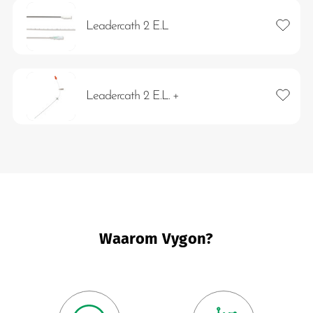
Toevoeg
Leadercath 2 E.L
Toevoeg
Leadercath 2 E.L. +
eten
Waarom Vygon?