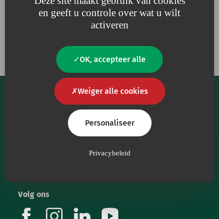
Deze site maakt gebruik van cookies
en geeft u controle over wat u wilt
activeren
Onze engagementen
OK, accepteer alle
Weiger alle cookies
Personaliseer
Onze kernmissie is om zorgverleners te voorzien
Privacybeleid
van hoogwaardige medische hulpmiddelen.
Volg ons
facebook
instagram
linkedin
youtube